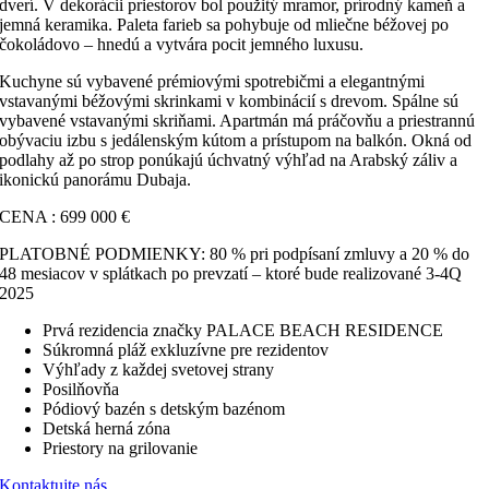
dverí. V dekorácii priestorov bol použitý mramor, prírodný kameň a
jemná keramika. Paleta farieb sa pohybuje od mliečne béžovej po
čokoládovo – hnedú a vytvára pocit jemného luxusu.
Kuchyne sú vybavené prémiovými spotrebičmi a elegantnými
vstavanými béžovými skrinkami v kombinácií s drevom. Spálne sú
vybavené vstavanými skriňami. Apartmán má práčovňu a priestrannú
obývaciu izbu s jedálenským kútom a prístupom na balkón. Okná od
podlahy až po strop ponúkajú úchvatný výhľad na Arabský záliv a
ikonickú panorámu Dubaja.
CENA : 699 000 €
PLATOBNÉ PODMIENKY: 80 % pri podpísaní zmluvy a 20 % do
48 mesiacov v splátkach po prevzatí – ktoré bude realizované 3-4Q
2025
Prvá rezidencia značky PALACE BEACH RESIDENCE
Súkromná pláž exkluzívne pre rezidentov
Výhľady z každej svetovej strany
Posilňovňa
Pódiový bazén s detským bazénom
Detská herná zóna
Priestory na grilovanie
Kontaktujte nás