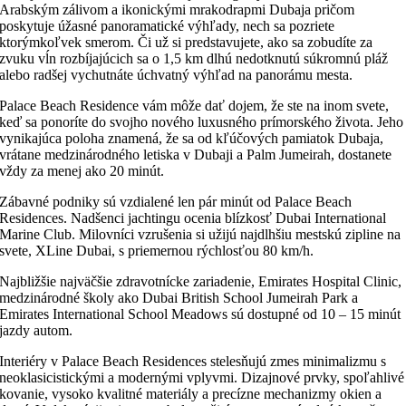
Arabským zálivom a ikonickými mrakodrapmi Dubaja pričom
poskytuje úžasné panoramatické výhľady, nech sa pozriete
ktorýmkoľvek smerom. Či už si predstavujete, ako sa zobudíte za
zvuku vĺn rozbíjajúcich sa o 1,5 km dlhú nedotknutú súkromnú pláž
alebo radšej vychutnáte úchvatný výhľad na panorámu mesta.
Palace Beach Residence vám môže dať dojem, že ste na inom svete,
keď sa ponoríte do svojho nového luxusného prímorského života. Jeho
vynikajúca poloha znamená, že sa od kľúčových pamiatok Dubaja,
vrátane medzinárodného letiska v Dubaji a Palm Jumeirah, dostanete
vždy za menej ako 20 minút.
Zábavné podniky sú vzdialené len pár minút od Palace Beach
Residences. Nadšenci jachtingu ocenia blízkosť Dubai International
Marine Club. Milovníci vzrušenia si užijú najdlhšiu mestskú zipline na
svete, XLine Dubai, s priemernou rýchlosťou 80 km/h.
Najbližšie najväčšie zdravotnícke zariadenie, Emirates Hospital Clinic,
medzinárodné školy ako Dubai British School Jumeirah Park a
Emirates International School Meadows sú dostupné od 10 – 15 minút
jazdy autom.
Interiéry v Palace Beach Residences stelesňujú zmes minimalizmu s
neoklasicistickými a modernými vplyvmi. Dizajnové prvky, spoľahlivé
kovanie, vysoko kvalitné materiály a precízne mechanizmy okien a