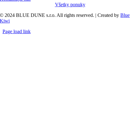
Všetky ponuky
© 2024 BLUE DUNE s.r.o. All rights reserved. | Created by
Blue
Kiwi
Page load link
Go
to
Top