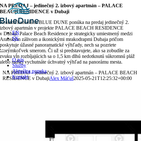
Skip
NA PREDAJ – jedinečný 2. izbový apartmán – PALACE
to
BEACH RESIDENCE v Dubaji
content
Realitná kancelária BLUE DUNE ponúka na predaj jedinečný 2.
izbový apartmán v projekte PALACE BEACH RESIDENCE
EN
v Dubaji. Palace Beach Residence je strategicky umiestnený medzi
SK
Arabským zálivom a ikonickými mrakodrapmi Dubaja pričom
poskytuje úžasné panoramatické výhľady, nech sa pozriete
ktorýmkoľvek smerom. Či už si predstavujete, ako sa zobudíte za
Toggle
zvuku vĺn rozbíjajúcich sa o 1,5 km dlhú nedotknutú súkromnú pláž
Navigation
O nás
alebo radšej vychutnáte úchvatný výhľad na panorámu mesta.
Služby
Aktuálna ponuka
NA PREDAJ – jedinečný 2. izbový apartmán – PALACE BEACH
Kontakt
RESIDENCE v Dubaji
Alex Máťuš
2025-05-21T12:25:32+00:00